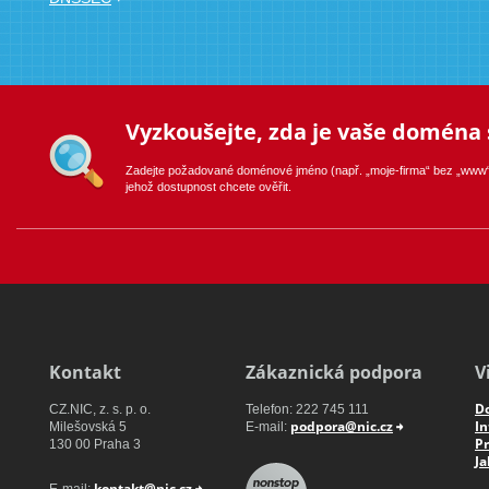
Vyzkoušejte, zda je vaše doména 
Seznam registrátorů certifikova
Zadejte požadované doménové jméno (např. „moje-firma“ bez „www“
jehož dostupnost chcete ověřit.
Registrátor
Web4U s.r.o.
Kontakt
Zákaznická podpora
V
Do
CZ.NIC, z. s. p. o.
Youtube
Telefon: 222 745 111
Facebook
Twitter
Stable.cz s.r.o.
podpora@nic.cz
I
Milešovská 5
E-mail:
Pr
130 00 Praha 3
Ja
kontakt@nic.cz