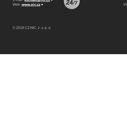
E-mail:
IGNUM, s.r.o.
www.nic.cz
Web:
Ví
GENERAL REGISTRY, s.r.o.
© 2018 CZ.NIC, z. s. p. o.
ACTIVE 24, s.r.o.
INTERNET CZ, a.s.
WEDOS Internet, a.s.
KRAXNET s.r.o.