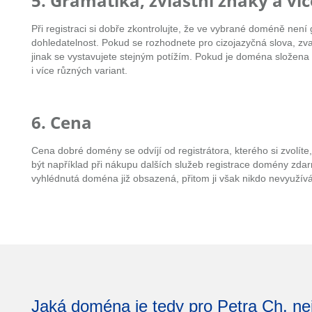
5. Gramatika, zvláštní znaky a 
Při registraci si dobře zkontrolujte, že ve vybrané doméně není
dohledatelnost. Pokud se rozhodnete pro cizojazyčná slova, zva
jinak se vystavujete stejným potížím. Pokud je doména složena z 
i více různých variant.
6. Cena
Cena dobré domény se odvíjí od registrátora, kterého si zvolíte
být například při nákupu dalších služeb registrace domény zda
vyhlédnutá doména již obsazená, přitom ji však nikdo nevyužívá
Jaká doména je tedy pro Petra Ch. ne