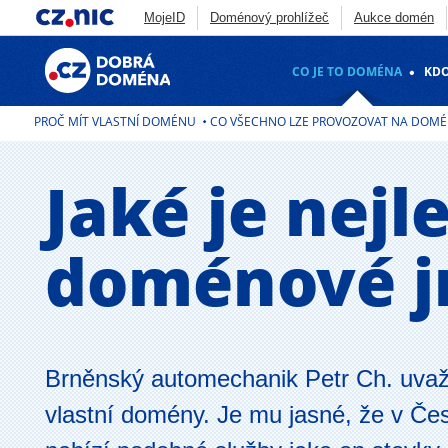
MojeID
Doménový prohlížeč
Aukce domén
Konference IT
Safer Internet Centrum
Dobrá
CO JE TO DOMÉNA
KDO
Deny listy
Penetrační testování
FRED
B
Zonemaster
Skener webu
ADAM
DNS An
PROČ MÍT VLASTNÍ DOMÉNU
CO VŠECHNO LZE PROVOZOVAT NA DOM
Jaké je nejl
doménové 
Brněnský automechanik Petr Ch. uvaž
vlastní domény. Je mu jasné, že v Če