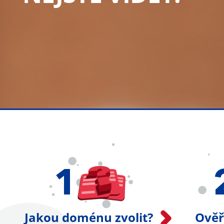
Jakou doménu zvolit?
Ověř